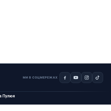
МИ В СОЦМЕРЕЖАХ
на Пулюя
м