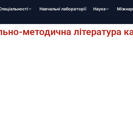
Спеціальності
Навчальні лабораторії
Наука
Міжнаро
льно-методична література к