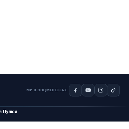
МИ В СОЦМЕРЕЖАХ
на Пулюя
м