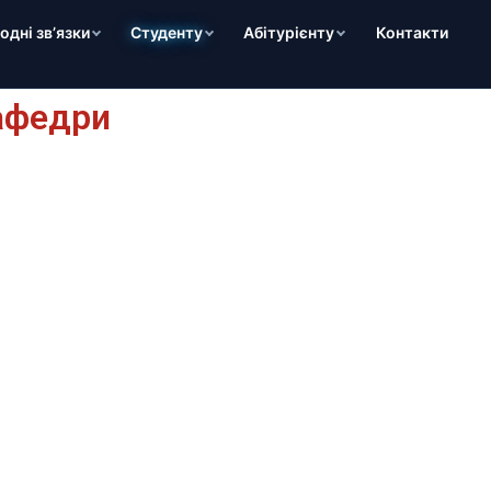
дні зв’язки
Студенту
Абітурієнту
Контакти
афедри