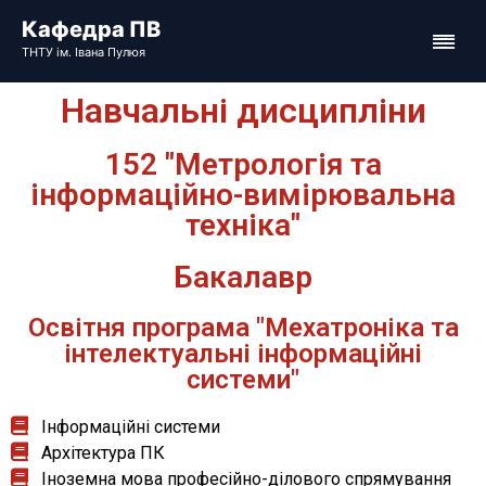
Навчальні дисципліни
152 "Метрологія та
інформаційно-вимірювальна
техніка"
Бакалавр
Освітня програма "Мехатроніка та
інтелектуальні інформаційні
системи"
Інформаційні системи
Архітектура ПК
Іноземна мова професійно-ділового спрямування