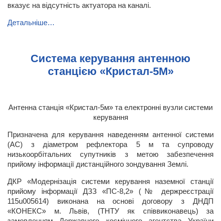
вказує на відсутність актуатора на каналі.
Детальніше…
Система керування антенною
станцією «Кристал-5М»
Антенна станція «Кристал-5м» та електронні вузли системи
керування
Призначена для керування наведенням антенної системи
(АС) з діаметром рефлектора 5 м та супроводу
низькоорбітальних супутників з метою забезпечення
прийому інформації дистанційного зондування Землі.
ДКР «Модернізація системи керування наземної станції
прийому інформації ДЗЗ «ПС-8,2» (№ держреєстрації
115u005614) виконана на основі договору з ДНДП
«КОНЕКС» м. Львів, (ТНТУ як співвиконавець) за
замовленням Державного коcмічного агентства України