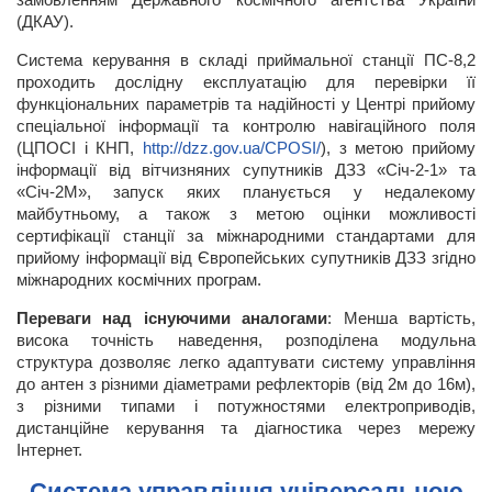
(ДКАУ).
Система керування в складі приймальної станції ПС-8,2
проходить дослідну експлуатацію для перевірки її
функціональних параметрів та надійності у Центрі прийому
спеціальної інформації та контролю навігаційного поля
(ЦПОСІ і КНП,
http://dzz.gov.ua/CPOSI/
), з метою прийому
інформації від вітчизняних супутників ДЗЗ «Січ-2-1» та
«Січ-2М», запуск яких планується у недалекому
майбутньому, а також з метою оцінки можливості
сертифікації станції за міжнародними стандартами для
прийому інформації від Європейських супутників ДЗЗ згідно
міжнародних космічних програм.
Переваги над існуючими аналогами
: Менша вартість,
висока точність наведення, розподілена модульна
структура дозволяє легко адаптувати систему управління
до антен з різними діаметрами рефлекторів (від 2м до 16м),
з різними типами і потужностями електроприводів,
дистанційне керування та діагностика через мережу
Інтернет.
Система управління універсальною