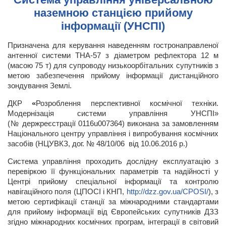
наземною станцією прийому
інформації (УНСПІ)
Призначена для керування наведенням гостронаправленої
антенної системи ТНА-57 з діаметром рефлектора 12 м
(масою 75 т) для супроводу низькоорбітальних супутників з
метою забезпечення прийому інформації дистанційного
зондування Землі.
ДКР
«
Розроблення перспективної космічної техніки.
Модернізація системи управління УНСПІ»
(№ держреєстрації 0116u007364) виконана за замовленням
Національного центру управління і випробування космічних
засобів (НЦУВКЗ, дог. № 48/10/06 від 10.06.2016 р.)
Система управління проходить дослідну експлуатацію з
перевіркою її функціональних параметрів та надійності у
Центрі прийому спеціальної інформації та контролю
навігаційного поля (ЦПОСІ і КНП,
http://dzz.gov.ua/CPOSI/
), з
метою сертифікації станції за міжнародними стандартами
для прийому інформації від Європейських супутників ДЗЗ
згідно міжнародних космічних програм, інтеграції в світовий