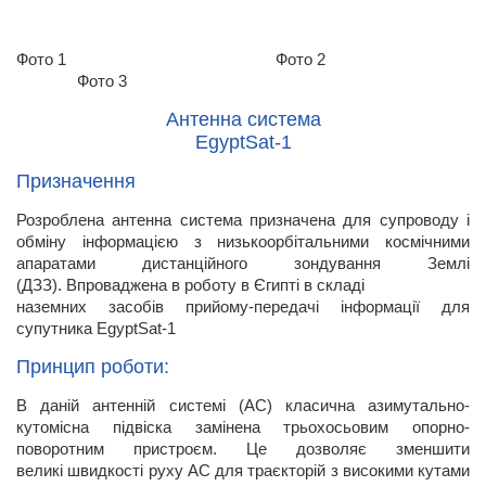
Фото 1 Фото 2
Фото 3
Антенна система
EgyptSat-1
Призначення
Розроблена антенна система призначена для супроводу і
обміну інформацією з низькоорбітальними космічними
апаратами дистанційного зондування Землі
(ДЗЗ). Впроваджена в роботу в Єгипті в складі
наземних засобів прийому-передачі інформації для
супутника EgyptSat-1
Принцип роботи:
В даній антенній системі (АС) класична азимутально-
кутомісна підвіска замінена трьохосьовим опорно-
поворотним пристроєм. Це дозволяє зменшити
великі швидкості руху АС для траєкторій з високими кутами