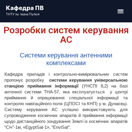
Розробки систем керування
АС
Системи керування антенними
комплексами
Кафедра приладів і контрольно-вимірювальних систем
пропонує розробку
системи керування універсальною
станцією приймання інформації
(УНСПІ 8,2) на базі
антенної системи ТНА-57, яка експлуатується у центрі
приймання й опрацювання спеціальної інформації та
контролю навігаційного поля (ЦПОСІ та КНП) у м. Дунаєвці.
Систему керування АС успішно використовують для
супроводження космічних апаратів й приймання інформації
щодо дистанційного зондування Землі із космічних апаратів
“Січ”-1м, «EgyptSat-1», “EnviSat”.