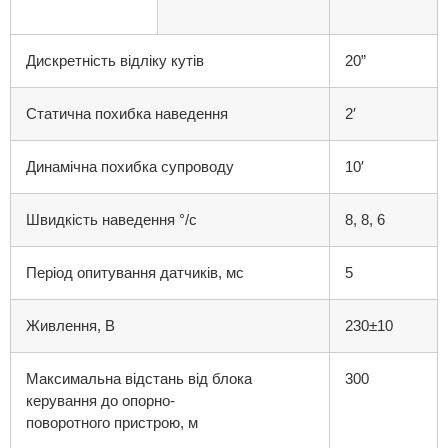
Дискретність відліку кутів
20”
Статична похибка наведення
2′
Динамічна похибка супроводу
10′
Швидкість наведення °/с
8, 8, 6
Період опитування датчиків, мс
5
Живлення, В
230±10
Максимальна відстань від блока
300
керування до опорно-
поворотного пристрою, м