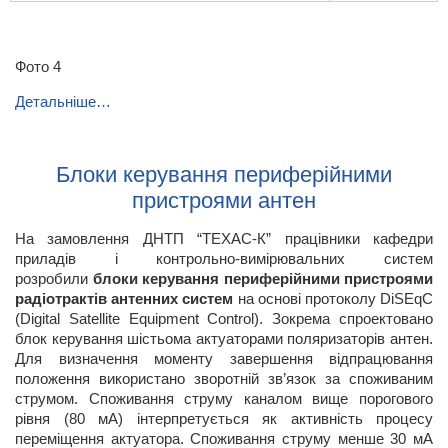
Фото 4
Детальніше…
Блоки керування периферійними
пристроями антен
На замовлення ДНТП “ТЕХАС-К” працівники кафедри
приладів і контрольно-вимірювальних систем
розробили
блоки керування периферійними пристроями
радіотрактів антенних систем
на основі протоколу DiSEqC
(Digital Satellite Equipment Control). Зокрема спроектовано
блок керування шістьома актуаторами поляризаторів антен.
Для визначення моменту завершення відпрацювання
положення використано зворотній зв’язок за споживаним
струмом. Споживання струму каналом вище порогового
рівня (80 мА) інтерпретується як активність процесу
переміщення актуатора. Споживання струму менше 30 мА