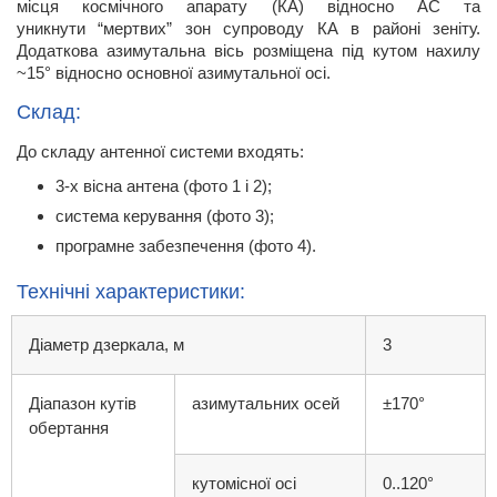
місця космічного апарату (КА) відносно АС та
уникнути “мертвих” зон супроводу КА в районі зеніту.
Додаткова азимутальна вісь розміщена під кутом нахилу
~15° відносно основної азимутальної осі.
Склад:
До складу антенної системи входять:
3-х вісна антена (фото 1 і 2);
система керування (фото 3);
програмне забезпечення (фото 4).
Технічні характеристики:
Діаметр дзеркала, м
3
Діапазон кутів
азимутальних осей
±170°
обертання
кутомісної осі
0..120°