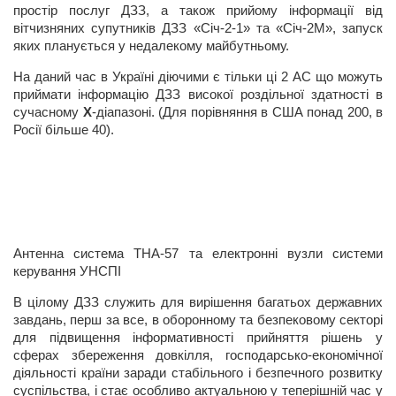
простір послуг ДЗЗ, а також прийому інформації від
вітчизняних супутників ДЗЗ «Січ-2-1» та «Січ-2М», запуск
яких планується у недалекому майбутньому.
На даний час в Україні діючими є тільки ці 2 АС що можуть
приймати інформацію ДЗЗ високої роздільної здатності в
сучасному
Х
-діапазоні. (Для порівняння в США понад 200, в
Росії більше 40).
Антенна система ТНА-57 та електронні вузли системи
керування УНСПІ
В цілому ДЗЗ служить для вирішення багатьох державних
завдань, перш за все, в оборонному та безпековому секторі
для підвищення інформативності прийняття рішень у
сферах збереження довкілля, господарсько-економічної
діяльності країни заради стабільного і безпечного розвитку
суспільства, і стає особливо актуальною у теперішній час у